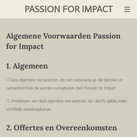
PASSION FOR IMPACT
Ga
direct
naar
de
Algemene Voorwaarden Passion
hoofdinhoud
for Impact
1.
Algemeen
1.1 Deze algemene voorwaarden zijn van toepassing op alle diensten en
overeenkomsten die worden aangeboden door Passion for Impact.
1.2 Afwijkingen van deze algemene voorwaarden zijn slechts geldig indien
schriftelijk overeengekomen.
2.
Offertes en Overeenkomsten