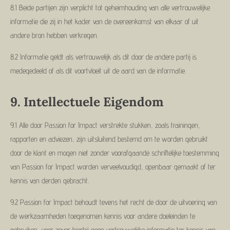
8.1 Beide partijen zijn verplicht tot geheimhouding van alle vertrouwelijke
informatie die zij in het kader van de overeenkomst van elkaar of uit
andere bron hebben verkregen.
8.2 Informatie geldt als vertrouwelijk als dit door de andere partij is
medegedeeld of als dit voortvloeit uit de aard van de informatie.
9.
Intellectuele Eigendom
9.1 Alle door Passion for Impact verstrekte stukken, zoals trainingen,
rapporten en adviezen, zijn uitsluitend bestemd om te worden gebruikt
door de klant en mogen niet zonder voorafgaande schriftelijke toestemming
van Passion for Impact worden verveelvoudigd, openbaar gemaakt of ter
kennis van derden gebracht.
9.2 Passion for Impact behoudt tevens het recht de door de uitvoering van
de werkzaamheden toegenomen kennis voor andere doeleinden te
gebruiken, voor zover hierbij geen vertrouwelijke informatie ter kennis van